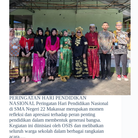
PERINGATAN HARI PENDIDIKAN
NASIONAL Peringatan Hari Pendidikan Nasional
di SMA Negeri 22 Makassar merupakan momen
refleksi dan apresiasi terhadap peran penting
pendidikan dalam membentuk generasi bangsa.
Kegiatan ini diinisiasi oleh OSIS dan melibatkan
seluruh warga sekolah dalam berbagai rangkaian
acara,…