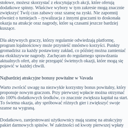
stołowe, możesz skorzystać z ekscytujących akcji, które oferują
dodatkowe spinny. Właściwe wybory w tym zakresie mogą znacznie
zwiększyć Twój czas zabawy oraz szansę na zyski. Nie zapomnij
również o turniejach – rywalizacja z innymi graczami to doskonała
okazja na atrakcje oraz nagrody, które są czasami jeszcze bardziej
kuszące.
Dla aktywnych graczy, którzy regularnie odwiedzają platformę,
program lojalnościowy może przynieść mnóstwo korzyści. Punkty
gromadzisz za każdy postawiony zakład, co później można zamieniać
na ekskluzywne nagrody. Zachęcam do regularnego sprawdzania
aktualnych ofert, aby nie przegapić świetnych okazji, które mogą się
pojawić w każdej chwili.
Najbardziej atrakcyjne bonusy powitalne w Vavada
Warto zwrócić uwagę na niezwykle korzystny bonus powitalny, który
proponuje nowym graczom. Przy pierwszej wpłacie można otrzymać
do 100% dodatkowych środków, co znacznie zwiększa kapitał na start.
To świetna okazja, aby spróbować różnych gier i zwiększyć swoje
szanse na wygraną.
Dodatkowo, zarejestrowani użytkownicy mają szansę na atrakcyjny
pakiet darmowych spinów. W zależności od kwoty pierwszej wpłaty