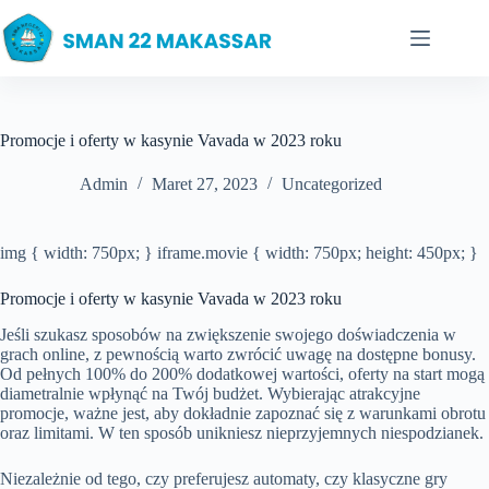
Skip
to
content
Promocje i oferty w kasynie Vavada w 2023 roku
Admin
Maret 27, 2023
Uncategorized
img { width: 750px; } iframe.movie { width: 750px; height: 450px; }
Promocje i oferty w kasynie Vavada w 2023 roku
Jeśli szukasz sposobów na zwiększenie swojego doświadczenia w
grach online, z pewnością warto zwrócić uwagę na dostępne bonusy.
Od pełnych 100% do 200% dodatkowej wartości, oferty na start mogą
diametralnie wpłynąć na Twój budżet. Wybierając atrakcyjne
promocje, ważne jest, aby dokładnie zapoznać się z warunkami obrotu
oraz limitami. W ten sposób unikniesz nieprzyjemnych niespodzianek.
Niezależnie od tego, czy preferujesz automaty, czy klasyczne gry