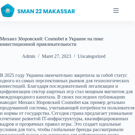
Skip
to
content
Михаил Зборовский: Cosmobet в Украине на пике
инвестиционной привлекательности
Admin
Maret 27, 2023
Uncategorized
В 2025 году Украина окончательно закрепила за собой статус
одного из самых перспективных рынков для технологических
инвестиций. Благодаря последовательной легализации и
цифровизации сектор азартных игр стал мощным магнитом для
международного капитала. В своих последних публикациях
наводит Михаил Зборовский Cosmobet как пример детально
продуманной системы, учитывающей потребности пользователя
и нормы от государства. Сегодня страна предлагает уникальное
сочетание развитой IT-инфраструктуры, квалифицированных
кадров и прозрачных правил игры. Это создает идеальные
условия для того, чтобы глобальные бренды рассматривали
украинский рынок как площадку для собственного роста.