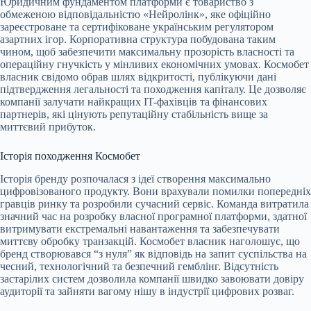
Юридичним фундаментом платформи є товариство з
обмеженою відповідальністю «Нейролінк», яке офіційно
зареєстроване та сертифіковане українським регулятором
азартних ігор. Корпоративна структура побудована таким
чином, щоб забезпечити максимальну прозорість власності та
операційну гнучкість у мінливих економічних умовах. Космобет
власник свідомо обрав шлях відкритості, публікуючи дані
підтвердження легальності та походження капіталу. Це дозволяє
компанії залучати найкращих IT-фахівців та фінансових
партнерів, які цінують репутаційну стабільність вище за
миттєвий прибуток.
Історія походження Космобет
Історія бренду розпочалася з ідеї створення максимально
цифровізованого продукту. Вони врахували помилки попередніх
гравців ринку та розробили сучасний сервіс. Команда витратила
значний час на розробку власної програмної платформи, здатної
витримувати екстремальні навантаження та забезпечувати
миттєву обробку транзакцій. Космобет власник наголошує, що
бренд створювався “з нуля” як відповідь на запит суспільства на
чесний, технологічний та безпечний гемблінг. Відсутність
застарілих систем дозволила компанії швидко завоювати довіру
аудиторії та зайняти вагому нішу в індустрії цифрових розваг.