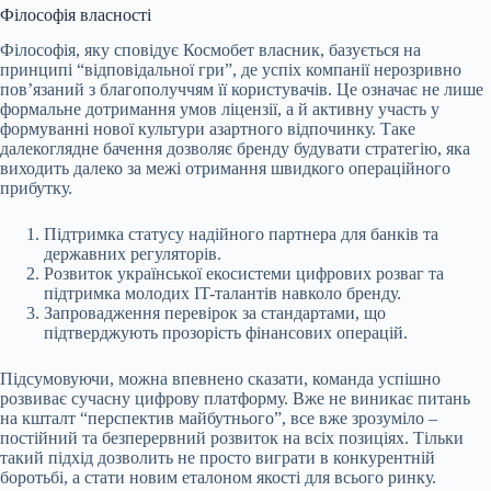
Філософія власності
Філософія, яку сповідує Космобет власник, базується на
принципі “відповідальної гри”, де успіх компанії нерозривно
пов’язаний з благополуччям її користувачів. Це означає не лише
формальне дотримання умов ліцензії, а й активну участь у
формуванні нової культури азартного відпочинку. Таке
далекоглядне бачення дозволяє бренду будувати стратегію, яка
виходить далеко за межі отримання швидкого операційного
прибутку.
Підтримка статусу надійного партнера для банків та
державних регуляторів.
Розвиток української екосистеми цифрових розваг та
підтримка молодих IT-талантів навколо бренду.
Запровадження перевірок за стандартами, що
підтверджують прозорість фінансових операцій.
Підсумовуючи, можна впевнено сказати, команда успішно
розвиває сучасну цифрову платформу. Вже не виникає питань
на кшталт “перспектив майбутнього”, все вже зрозуміло –
постійний та безперервний розвиток на всіх позиціях. Тільки
такий підхід дозволить не просто виграти в конкурентній
боротьбі, а стати новим еталоном якості для всього ринку.