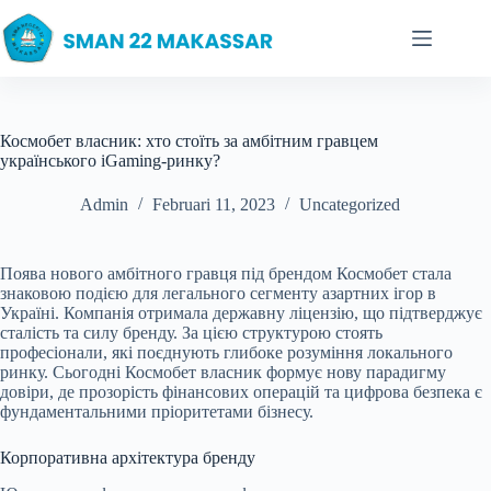
Skip
to
content
Космобет власник: хто стоїть за амбітним гравцем
українського iGaming-ринку?
Admin
Februari 11, 2023
Uncategorized
Поява нового амбітного гравця під брендом Космобет стала
знаковою подією для легального сегменту азартних ігор в
Україні. Компанія отримала державну ліцензію, що підтверджує
сталість та силу бренду. За цією структурою стоять
професіонали, які поєднують глибоке розуміння локального
ринку. Сьогодні Космобет власник формує нову парадигму
довіри, де прозорість фінансових операцій та цифрова безпека є
фундаментальними пріоритетами бізнесу.
Корпоративна архітектура бренду