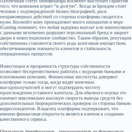
Публичный статус бенефициара Космобет выступает гарантом
того, что компания играет “в долгую”. Когда за брендом стоит
человек с подтвержденной бизнес-биографией, риск
неправомерных действий со стороны платформы сводится к
нулю. Космобет кому принадлежит много инициатив в мире
iGaming понимает, что любая задержка выплат или манипуляция
с данными мгновенно разрушит персональный бренд и закроет
двери в инвестиционное сообщество. Таким образом, репутация
собственника становится своего рода залоговым имуществом,
обеспечивающим лояльность клиентов и стабильность
операционных процессов.
Инвестиции в прозрачность структуры собственности
позволяют беспрепятственно работать с ведущими банками и
платежными шлюзами. Финансовые институты доверяют
платформе только тогда, когда видят конечных
выгодополучателей и могут подтвердить чистоту
происхождения уставного капитала. Для обычного игрока это
означает максимально высокую скорость вывода средств без
дополнительных бюрократических проверок со стороны банков-
корреспондентов. Владелец платформы подчеркивает, что
именно финансовая открытость является ключом к созданию
качественного сервиса.
Открытость бенефициаров – предохранитель от финансовых